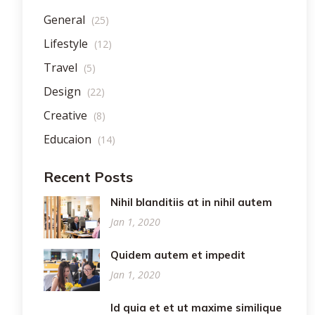
General
(25)
Lifestyle
(12)
Travel
(5)
Design
(22)
Creative
(8)
Educaion
(14)
Recent Posts
Nihil blanditiis at in nihil autem
Jan 1, 2020
Quidem autem et impedit
Jan 1, 2020
Id quia et et ut maxime similique