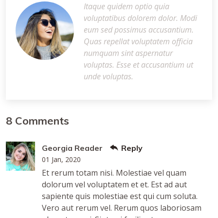
Itaque quidem optio quia
voluptatibus dolorem dolor. Modi
eum sed possimus accusantium.
Quas repellat voluptatem officia
numquam sint aspernatur
voluptas. Esse et accusantium ut
unde voluptas.
8 Comments
Georgia Reader
Reply
01 Jan, 2020
Et rerum totam nisi. Molestiae vel quam
dolorum vel voluptatem et et. Est ad aut
sapiente quis molestiae est qui cum soluta.
Vero aut rerum vel. Rerum quos laboriosam