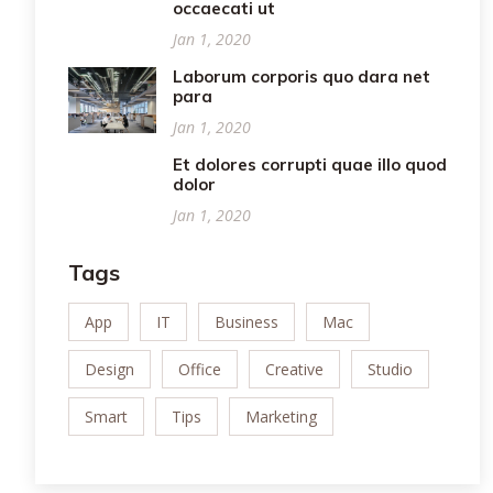
occaecati ut
Jan 1, 2020
Laborum corporis quo dara net
para
Jan 1, 2020
Et dolores corrupti quae illo quod
dolor
Jan 1, 2020
Tags
App
IT
Business
Mac
Design
Office
Creative
Studio
Smart
Tips
Marketing