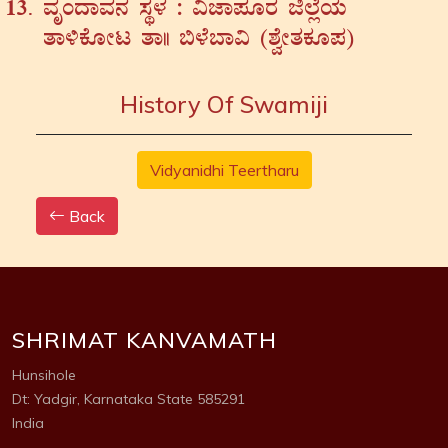
ªÀÈAzÁªÀ£À ¸ÀÜ¼À : «eÁ¥ÀÆgÀ f¯ÉèAiÀÄ
vÁ½PÉÆÃl vÁ|| ©¼É¨Á« (±ÉéÃvÀPÀÆ¥À)
History Of Swamiji
Vidyanidhi Teertharu
Back
SHRIMAT KANVAMATH
Hunsihole
Dt: Yadgir, Karnataka State 585291
India