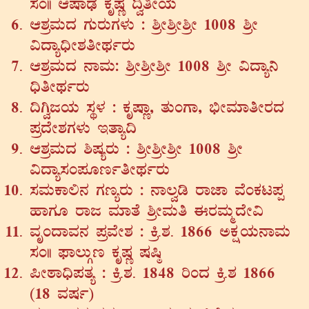
¸ÀA|| DµÁqsÀ PÀÈµÀÚ ¢éwÃAiÀÄ
D±ÀæªÀÄzÀ UÀÄgÀÄUÀ¼ÀÄ : ²æÃ²æÃ²æÃ 1008 ²æÃ
«zÁå¢üÃ±ÀwÃxÀðgÀÄ
D±ÀæªÀÄzÀ £ÁªÀÄ: ²æÃ²æÃ²æÃ 1008 ²æÃ «zÁå¤
¢üwÃxÀðgÀÄ
¢VédAiÀÄ ¸ÀÜ¼À : PÀÈµÁÚ, vÀÄAUÁ, ©üÃªÀiÁwÃgÀzÀ
¥ÀæzÉÃ±ÀUÀ¼ÀÄ EvÁå¢
D±ÀæªÀÄzÀ ²µÀågÀÄ : ²æÃ²æÃ²æÃ 1008 ²æÃ
«zÁå¸ÀA¥ÀÆtðwÃxÀðgÀÄ
¸ÀªÀÄPÁ°£À UÀtågÀÄ : £Á®ér gÁeÁ ªÉAPÀl¥Àà
ºÁUÀÆ gÁd ªÀiÁvÉ ²æÃªÀÄw FgÀªÀÄäzÉÃ«
ªÀÈAzÁªÀ£À ¥ÀæªÉÃ±À : Qæ.±À. 1866 CPÀëAiÀÄ£ÁªÀÄ
¸ÀA|| ¥sÁ®ÄÎt PÀÈµÀÚ µÀ¶×
¦ÃoÁ¢ü¥ÀvÀå : Qæ.±À. 1848 jAzÀ Qæ.±À 1866
(18 ªÀµÀð)