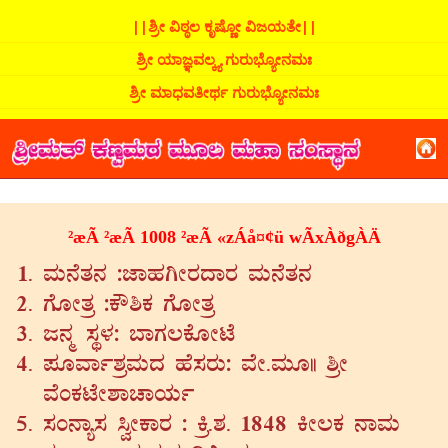
||ಶ್ರೀ ವಿಠ್ಠಲ ಕೃಷ್ಣೋ ವಿಜಯತೇ||
ಶ್ರೀ ಯಾಜ್ಞವಲ್ಕ್ಯ ಗುರುಭ್ಯೋನಮಃ
ಶ್ರೀ ಮಾಧವತೀರ್ಥ ಗುರುಭ್ಯೋನಮಃ
²æÃ ²æÃ 1008 ²æÃ «zÁå¤¢ü wÃxÀðgÀÄ
ªÀÄ£ÉvÀ£À :eÁºÀVÃgÀzÁgÀ ªÀÄ£ÉvÀ£À
UÉÆÃvÀæ :PË²PÀ UÉÆÃvÀæ
d£Àä ¸ÀÜ¼À: ¨ÁUÀ®PÉÆÃmÉ
¥ÀÆªÁð±ÀæªÀÄzÀ ºÉ¸ÀgÀÄ: ªÉÃ.ªÀÄÆ|| ²æÃ
ªÉAPÀmÉÃ±ÁZÁAiÀÄð
¸ÀA£Áå¸À ¹éÃPÁgÀ : Qæ.±À. 1848 QÃ®PÀ £ÁªÀÄ