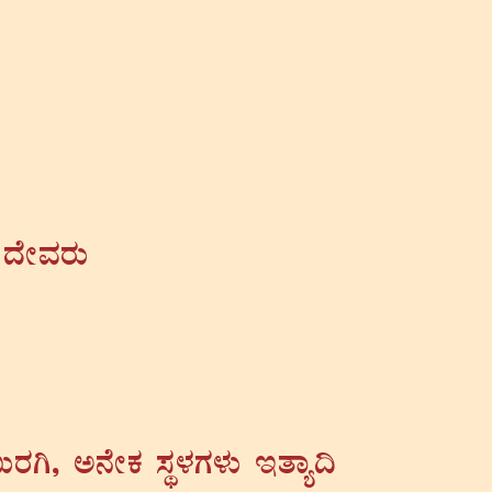
 zÉÃªÀgÀÄ
ÄgÀV, C£ÉÃPÀ ¸ÀÜ¼ÀUÀ¼ÀÄ EvÁå¢