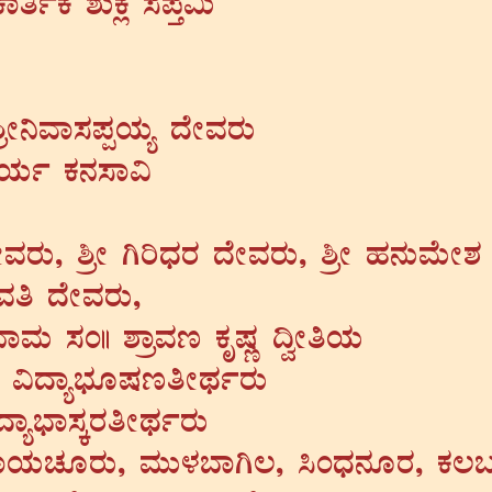
ÁwðPÀ ±ÀÄPÀè ¸À¥ÀÛ«Ä
æÃ¤ªÁ¸À¥ÀàAiÀÄå zÉÃªÀgÀÄ
ÁAiÀÄð PÀ£À¸Á«
ªÀgÀÄ, ²æÃ VjzsÀgÀ zÉÃªÀgÀÄ, ²æÃ ºÀ£ÀÄªÉÄÃ±À
ªÀw zÉÃªÀgÀÄ,
ÁªÀÄ ¸ÀA|| ±ÁæªÀt PÀÈµÀÚ ¢éÃwAiÀÄ
²æÃ «zÁå¨sÀÆµÀtwÃxÀðgÀÄ
Áå¨sÁ¸ÀÌgÀwÃxÀðgÀÄ
gÁAiÀÄZÀÆgÀÄ, ªÀÄÄ¼À¨ÁV®, ¹AzsÀ£ÀÆgÀ, PÀ®§