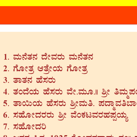
ªÀÄ£ÉvÀ£À zÉÃªÀgÀÄ ªÀÄ£ÉvÀ£À
UÉÆÃvÀæ DvÉæÃAiÀÄ UÉÆÃvÀæ
vÁvÀ£À ºÉ¸ÀgÀÄ
vÀAzÉAiÀÄ ºÉ¸ÀgÀÄ ªÉÃ.ªÀÄÆ.|| ²æÃ wªÀÄä¥ÀA
vÁ¬ÄAiÀÄ ºÉ¸ÀgÀÄ ²æÃªÀÄw. ¥ÀzÁäªÀw¨
¸ÀºÉÆÃzÀgÀgÀÄ ²æÃ ªÉAPÀlªÀgÀºÀ¥ÀàAiÀÄå
¸ÀºÉÆÃzÀj