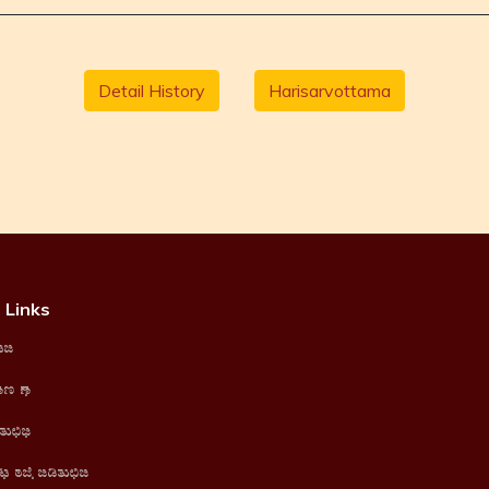
Detail History
Harisarvottama
 Links
me
t us
ices
s of service