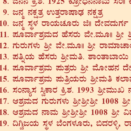
d£À£À Qæ.±À. 1925 PÉÆæÃzsÀ£À£ÁªÀÄ ¸ÀA|| P
d£Àä £ÀPÀëvÀæ GvÀÛgÁµÁqsÀ £ÀPÀëvÀæ
d£Àä ¸ÀÜ¼À gÁAiÀÄZÀÆgÀÄ f|| zÉÃªÀzÀÄUÀð
¥ÀÆªÁð±ÀæªÀÄzÀ ºÉ¸ÀgÀÄ ªÉÃ.ªÀÄÆ|| ²æÃ ²
UÀÄgÀÄUÀ¼ÀÄ ²æÃ ªÉÃ.ªÀÄÆ|| ²æÃ gÁªÀiÁZ
¥ÀwßAiÀÄ ºÉ¸ÀgÀÄ ²æÃªÀÄw. ±ÁAvÁ¨Á¬Ä
¥ÀÆªÁð±ÀæªÀÄ ¥ÀÄvÀægÀÄ ²æÃ ªÉÆÃºÀ£À zÉÃ
¥ÀÆªÁð±ÀæªÀÄ ¥ÀÄwæAiÀÄgÀÄ ²æÃªÀÄw PÀ¯Á
¸ÀA£Áå¸À ¹éPÁgÀ Qæ.±À. 1993 ²æÃªÀÄÄR £
D±ÀæªÀÄzÀ UÀÄgÀÄUÀ¼ÀÄ ²æÃ²æÃ²æÃ 1008 
D±ÀæªÀÄzÀ £ÁªÀÄ ²æÃ²æÃ²æÃ 1008 ²æÃ «z
¢VédAiÀÄ ¸ÀÜ¼À ¨ÉAUÀ¼ÀÆgÀÄ, ©zÀgÀ½î, 