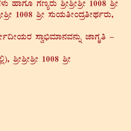
À¼ÀÄ ºÁUÀÆ UÀtågÀÄ ²æÃ²æÃ²æÃ 1008 ²æÃ
æÃ²æÃ 1008 ²æÃ ¸ÀÄAiÀÄwÃAzÀæwÃxÀðgÀÄ,
ªÉÃð¢ÃAiÀÄgÀ ¸Áé©üªÀiÁ£ÀªÀ£ÀÄß eÁUÀÈw -
°è), ²æÃ²æÃ²æÃ 1008 ²æÃ