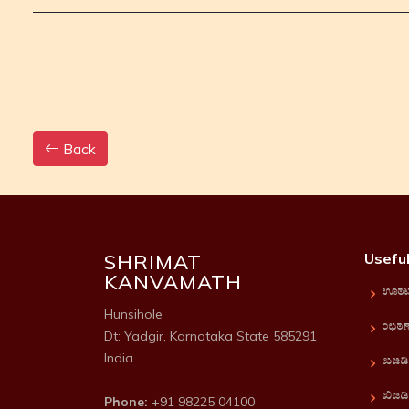
Back
SHRIMAT
Useful
KANVAMATH
Ho
Hunsihole
Abou
Dt: Yadgir, Karnataka State 585291
India
Serv
Term
Phone:
+91 98225 04100