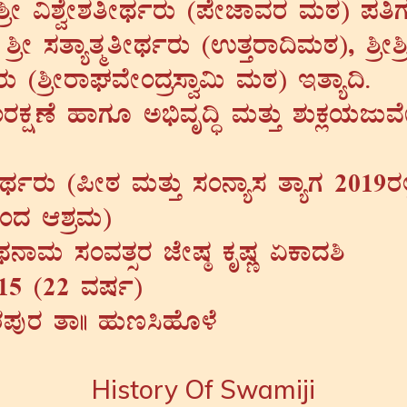
Ã «±ÉéÃ±ÀwÃxÀðgÀÄ (¥ÉÃeÁªÀgÀ ªÀÄoÀ) ¥ÀwU
 ²æÃ ¸ÀvÁåvÀäwÃxÀðgÀÄ (GvÀÛgÁ¢ªÀÄoÀ), ²æÃ²
gÀÄ (²æÃgÁWÀªÉÃAzÀæ¸Áé«Ä ªÀÄoÀ) EvÁå¢.
AgÀPÀëuÉ ºÁUÀÆ C©üªÀÈ¢Þ ªÀÄvÀÄÛ ±ÀÄPÀèAiÀÄdÄ
ÀðgÀÄ (¦ÃoÀ ªÀÄvÀÄÛ ¸ÀA£Áå¸À vÁåUÀ 2019gÀ
zÀ D±ÀæªÀÄ)
£ÁªÀÄ ¸ÀAªÀvÀìgÀ eÉÃµÀ× PÀÈµÀÚ KPÁzÀ²
2015 (22 ªÀµÀð)
gÀ¥ÀÅgÀ vÁ|| ºÀÄt¹ºÉÆ¼É
History Of Swamiji