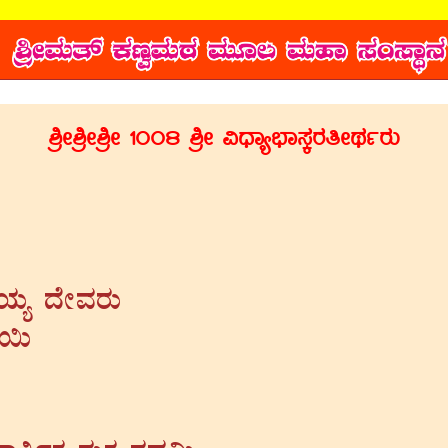
²æÃ²æÃ²æÃ 1008 ²æÃ «zsÁå¨sÁ¸ÀÌgÀwÃxÀðgÀÄ
iÀÄå zÉÃªÀgÀÄ
Á¬Ä