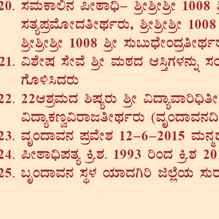
¸ÀªÀÄPÁ°£À ¦ÃoÁ¢ü- ²æÃ²æÃ²æÃ 1008 ²æ
¸ÀvÀå¥ÀæªÉÆÃzÀwÃxÀðgÀÄ, ²æÃ²æÃ²æÃ 1008
²æÃ²æÃ²æÃ 1008 ²æÃ ¸ÀÄ§ÄzsÉÃAzÀæwÃxÀð
«±ÉÃµÀ ¸ÉÃªÉ ²æÃ ªÀÄoÀzÀ D¹ÛUÀ¼À£ÀÄß ¸À
UÉÆ½¹zÀgÀÄ
22D±ÀæªÀÄzÀ ²µÀågÀÄ ²æÃ «zÁåªÁj¢üwÃx
«zÁåPÀté«gÁdwÃxÀðgÀÄ (ªÀÈAzÁªÀ£À¢A
ªÀÈAzÁªÀ£À ¥ÀæªÉÃ±À 12-6-2015 ªÀÄ£ÀäxÀ
¦ÃoÁ¢ü¥ÀvÀå Qæ.±À. 1993 jAzÀ Qæ.±À 
§ÈAzÁªÀ£À ¸ÀÜ¼À AiÀiÁzÀVj f¯ÉèAiÀÄ ¸ÀÄ