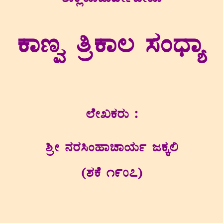
PÁté wæPÁ® ¸ÀAzsÁå
¯ÉÃRPÀgÀÄ :
²æÃ £ÀgÀ¹AºÁZÁAiÀÄð dPÀÌ°
(±ÀPÉ 1907)