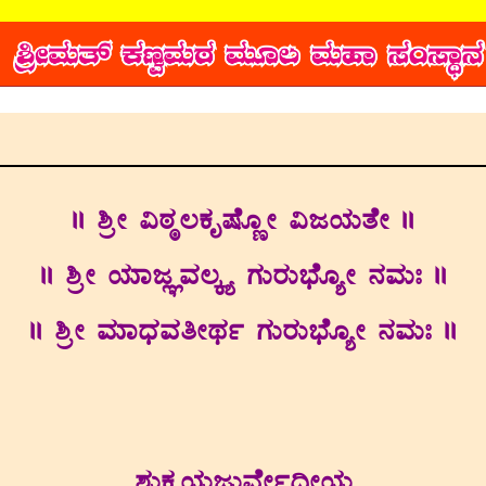
|| ²æÃ «oÀ×®PÀÈµÉÆÚÃ «dAiÀÄvÉÃ ||
|| ²æÃ AiÀiÁdÕªÀ®Ìöå UÀÄgÀÄ¨sÉÆåÃ £ÀªÀÄB ||
|| ²æÃ ªÀiÁzsÀªÀwÃxÀð UÀÄgÀÄ¨sÉÆåÃ £ÀªÀÄB ||
±ÀÄPÀèAiÀÄdÄªÉÃð¢ÃAiÀÄ