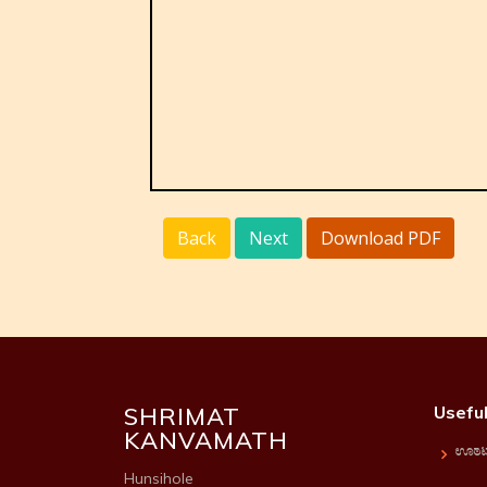
Back
Next
Download PDF
SHRIMAT
Useful
KANVAMATH
Ho
Hunsihole