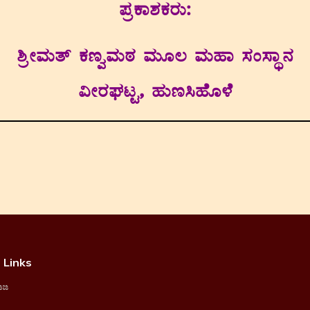
¥ÀæPÁ±ÀPÀgÀÄ:
²æÃªÀÄvï PÀtéªÀÄoÀ ªÀÄÆ® ªÀÄºÁ ¸ÀA¸ÁÜ£À
«ÃgÀWÀlÖ, ºÀÄt¹ºÉÆ¼É
 Links
me