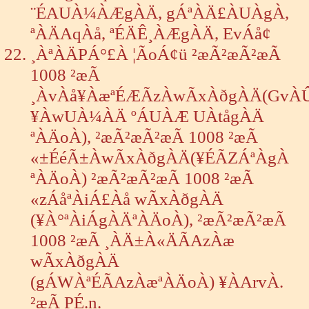
¨ÉAUÀ¼ÀÆgÀÄ, gÁªÀÄ£ÀUÀgÀ,
ªÀÄAqÀå, ªÉÄÊ¸ÀÆgÀÄ, EvÁå¢
¸ÀªÀÄPÁ°£À ¦ÃoÁ¢ü ²æÃ²æÃ²æÃ
1008 ²æÃ
¸ÀvÀå¥ÀæªÉÆÃzÀwÃxÀðgÀÄ(GvÀ
¥ÀwUÀ¼ÀÄ ºÁUÀÆ UÀtågÀÄ
ªÀÄoÀ), ²æÃ²æÃ²æÃ 1008 ²æÃ
«±ÉéÃ±ÀwÃxÀðgÀÄ(¥ÉÃZÁªÀgÀ
ªÀÄoÀ) ²æÃ²æÃ²æÃ 1008 ²æÃ
«zÁåªÀiÁ£Àå wÃxÀðgÀÄ
(¥À°ªÀiÁgÀÄªÀÄoÀ), ²æÃ²æÃ²æÃ
1008 ²æÃ ¸ÀÄ±À«ÄÃAzÀæ
wÃxÀðgÀÄ
(gÁWÀªÉÃAzÀæªÀÄoÀ) ¥ÀArvÀ.
²æÃ PÉ.n.