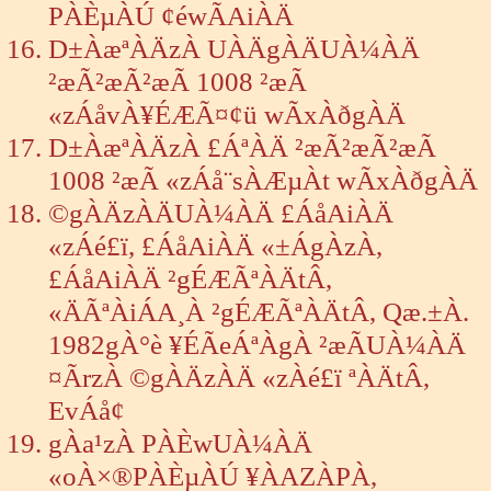
PÀÈµÀÚ ¢éwÃAiÀÄ
D±ÀæªÀÄzÀ UÀÄgÀÄUÀ¼ÀÄ
²æÃ²æÃ²æÃ 1008 ²æÃ
«zÁåvÀ¥ÉÆÃ¤¢ü wÃxÀðgÀÄ
D±ÀæªÀÄzÀ £ÁªÀÄ ²æÃ²æÃ²æÃ
1008 ²æÃ «zÁå¨sÀÆµÀt wÃxÀðgÀÄ
©gÀÄzÀÄUÀ¼ÀÄ £ÁåAiÀÄ
«zÁé£ï, £ÁåAiÀÄ «±ÁgÀzÀ,
£ÁåAiÀÄ ²gÉÆÃªÀÄtÂ,
«ÄÃªÀiÁA¸À ²gÉÆÃªÀÄtÂ, Qæ.±À.
1982gÀ°è ¥ÉÃeÁªÀgÀ ²æÃUÀ¼ÀÄ
¤ÃrzÀ ©gÀÄzÀÄ «zÀé£ï ªÀÄtÂ,
EvÁå¢
gÀa¹zÀ PÀÈwUÀ¼ÀÄ
«oÀ×®PÀÈµÀÚ ¥ÀAZÀPÀ,