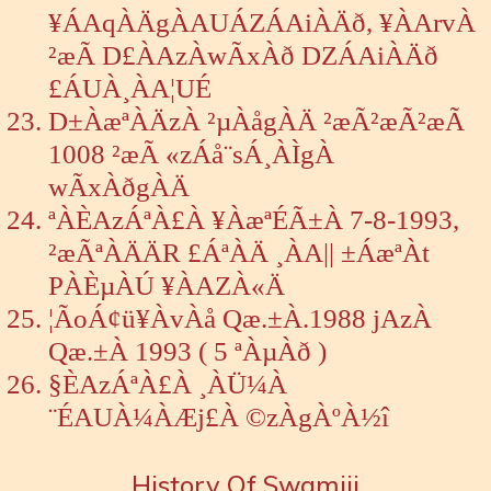
¥ÁAqÀÄgÀAUÁZÁAiÀÄð, ¥ÀArvÀ
²æÃ D£ÀAzÀwÃxÀð DZÁAiÀÄð
£ÁUÀ¸ÀA¦UÉ
D±ÀæªÀÄzÀ ²µÀågÀÄ ²æÃ²æÃ²æÃ
1008 ²æÃ «zÁå¨sÁ¸ÀÌgÀ
wÃxÀðgÀÄ
ªÀÈAzÁªÀ£À ¥ÀæªÉÃ±À 7-8-1993,
²æÃªÀÄÄR £ÁªÀÄ ¸ÀA|| ±ÁæªÀt
PÀÈµÀÚ ¥ÀAZÀ«Ä
¦ÃoÁ¢ü¥ÀvÀå Qæ.±À.1988 jAzÀ
Qæ.±À 1993 ( 5 ªÀµÀð )
§ÈAzÁªÀ£À ¸ÀÜ¼À
¨ÉAUÀ¼ÀÆj£À ©zÀgÀºÀ½î
History Of Swamiji