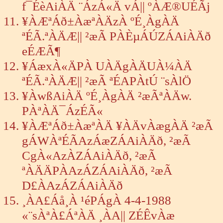
f¯ÉèAiÀÄ ¨ÁzÁ«Ä vÁ|| ºÀÆ®UÉÃj
¥ÀÆªÁð±ÀæªÀÄzÀ ºÉ¸ÀgÀÄ
ªÉÃ.ªÀÄÆ|| ²æÃ PÀÈµÁÚZÁAiÀÄð
eÉÆÃ¶
¥ÁæxÀ«ÄPÀ UÀÄgÀÄUÀ¼ÀÄ
ªÉÃ.ªÀÄÆ|| ²æÃ ªÉAPÀtÚ ¨sÀlÖ
¥ÀwßAiÀÄ ºÉ¸ÀgÀÄ ²æÃªÀÄw.
PÀªÀÄ¯ÁzÉÃ«
¥ÀÆªÁð±ÀæªÀÄ ¥ÀÄvÀægÀÄ ²æÃ
gÁWÀªÉÃAzÁæZÁAiÀÄð, ²æÃ
CgÀ«AzÀZÁAiÀÄð, ²æÃ
ªÀÄÄPÀAzÁZÁAiÀÄð, ²æÃ
D£ÀAzÁZÁAiÀÄð
¸ÀA£Áå¸À ¹éPÁgÀ 4-4-1988
«¨sÀªÀ£ÁªÀÄ ¸ÀA|| ZÉÊvÀæ