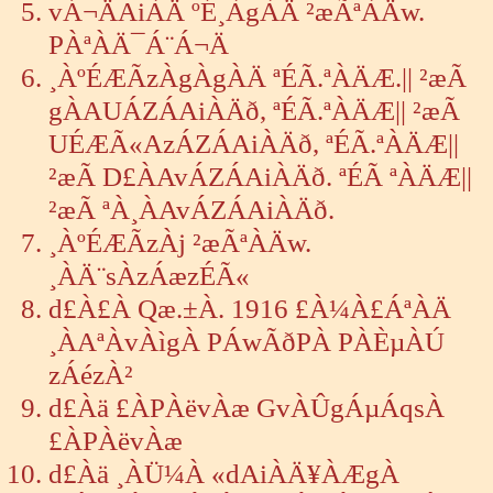
vÁ¬ÄAiÀÄ ºÉ¸ÀgÀÄ ²æÃªÀÄw.
PÀªÀÄ¯Á¨Á¬Ä
¸ÀºÉÆÃzÀgÀgÀÄ ªÉÃ.ªÀÄÆ.|| ²æÃ
gÀAUÁZÁAiÀÄð, ªÉÃ.ªÀÄÆ|| ²æÃ
UÉÆÃ«AzÁZÁAiÀÄð, ªÉÃ.ªÀÄÆ||
²æÃ D£ÀAvÁZÁAiÀÄð. ªÉÃ ªÀÄÆ||
²æÃ ªÀ¸ÀAvÁZÁAiÀÄð.
¸ÀºÉÆÃzÀj ²æÃªÀÄw.
¸ÀÄ¨sÀzÁæzÉÃ«
d£À£À Qæ.±À. 1916 £À¼À£ÁªÀÄ
¸ÀAªÀvÀìgÀ PÁwÃðPÀ PÀÈµÀÚ
zÁézÀ²
d£Àä £ÀPÀëvÀæ GvÀÛgÁµÁqsÀ
£ÀPÀëvÀæ
d£Àä ¸ÀÜ¼À «dAiÀÄ¥ÀÆgÀ