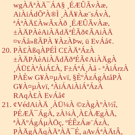
wgÀÄªÀÄ¯ÁA§ ¸ÉÆÛÃvÀæ,
AiÀiÁdÕªÀ®Ì ¸ÀÄ¥Àæ¨sÁvÀ,
ªÁªÀÄ£ÀwÃxÀð ¸ÉÆÛÃvÀæ,
±ÀÄPÀèAiÀÄdÄªÉÃð¢ÃAiÀÄ
¤vÁå»ßÃPÀ ¥ÀzÀÞw, ü EvÁå¢.
PÀ£ÀßqÀPÉÌ C£ÀÄªÁzÀ
±ÀÄPÀèAiÀÄdÄðªÉÃ¢AiÀÄgÀ
¸ÁÜ£ÀªÀiÁ£À, F±ÁªÁ¸Àå - ªÀiÁrzÀ
PÀÈw G¥À¤µÀvï, §ÈºÀzÁgÀtåPÀ
G¥À¤µÀvï, ªÀiÁAiÀiÁªÁzÀ
RAqÀ£À EvÁå¢
¢VédAiÀÄ ¸ÀÜ¼À ©zÀgÀºÀ½î,
PÉÆÃ¯ÁgÀ, zÀ¼À¸À£ÀÆgÀÄ,
ªÀÄºÁgÁµÀÖç, ºÉÊzÁæ¨ÁzÀ,
PÀÄgÀÄqÀÄªÀÄ¯É, aAvÁªÀÄtÂ,