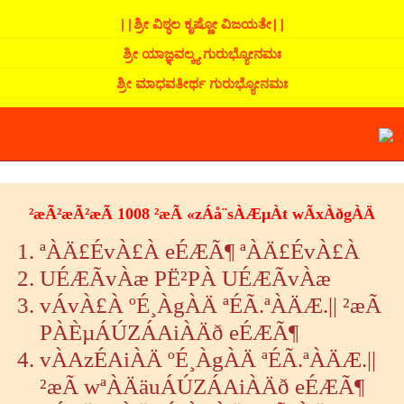
||ಶ್ರೀ ವಿಠ್ಠಲ ಕೃಷ್ಣೋ ವಿಜಯತೇ||
ಶ್ರೀ ಯಾಜ್ಞವಲ್ಕ್ಯ ಗುರುಭ್ಯೋನಮಃ
ಶ್ರೀ ಮಾಧವತೀರ್ಥ ಗುರುಭ್ಯೋನಮಃ
²æÃ²æÃ²æÃ 1008 ²æÃ «zÁå¨sÀÆµÀt wÃxÀðgÀÄ
ªÀÄ£ÉvÀ£À eÉÆÃ¶ ªÀÄ£ÉvÀ£À
UÉÆÃvÀæ PË²PÀ UÉÆÃvÀæ
vÁvÀ£À ºÉ¸ÀgÀÄ ªÉÃ.ªÀÄÆ.|| ²æÃ
PÀÈµÁÚZÁAiÀÄð eÉÆÃ¶
vÀAzÉAiÀÄ ºÉ¸ÀgÀÄ ªÉÃ.ªÀÄÆ.||
²æÃ wªÀÄäuÁÚZÁAiÀÄð eÉÆÃ¶